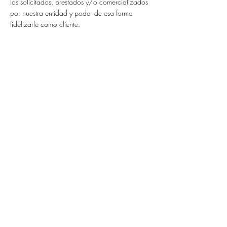
los solicitados, prestados y/o comercializados
por nuestra entidad y poder de esa forma
fidelizarle como cliente.
CONTACTO
GRUPO SANCHO MELERO
Calle
Río
Guadalhorce, 14
29200, Antequera (Málaga), España
Tel:
+34 952 842 182
Email:
info@gsanchomelero.com
Términos y Condiciones
Política de Privacidad
Política de Devoluciones
Preguntas
Frecuentes
Centro de Ayuda
Política de Calidad,