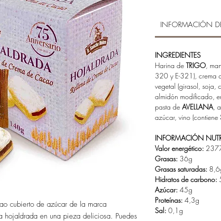
INFORMACIÓN D
INGREDIENTES
Harina de
TRIGO
, man
320 y E-321), crema d
vegetal (girasol, soja
almidón modificado, em
pasta de
AVELLANA
, 
azúcar, vino (contiene
INFORMACIÓ
N NUT
Valor energético:
2377
Grasas:
36g
Grasas saturadas:
8,6
Hidratos de carbono:
Azúcar:
45g
Proteínas:
4,3g
ao cubierto de azúcar de la marca
Sal:
0,1g
a hojaldrada en una pieza deliciosa. Puedes