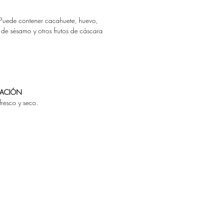
 Puede contener cacahuete, huevo,
de sésamo y otros frutos de cáscara
ACIÓ
N
fresco y seco.