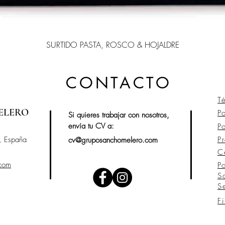
SURTIDO PASTA, ROSCO & HOJALDRE
CONTACTO
T
ELERO
P
Si quieres trabajar con nosotros,
envía tu CV a:
P
, España
P
cv@gruposanchomelero.com
C
.com
P
S
S
F