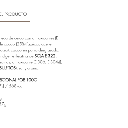
EL PRODUCTO
teca de cerco con antioxidantes (E-
e cacao (25%) [azúcar, aceite
, colza), cacao en polvo desgrasado,
ulgente (lecitina de
SOJA E-322
),
aromas, antioxidante (E-306, E-304i)],
SULFITOS
), sal y aroma.
RICIONAL POR 100G
kJ / 568kcal
g
57g