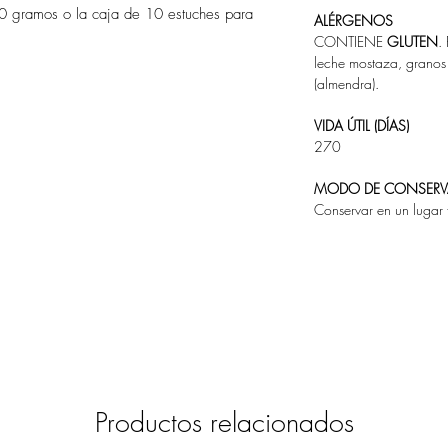
40 gramos o la caja de 10 estuches para
ALÉ
RGENOS
CONTIENE
GLUTEN
.
leche mostaza, granos 
(almendra).
VIDA Ú
TIL (DÍ
AS)
270
MODO DE CONSERV
Conservar en un lugar 
Productos relacionados