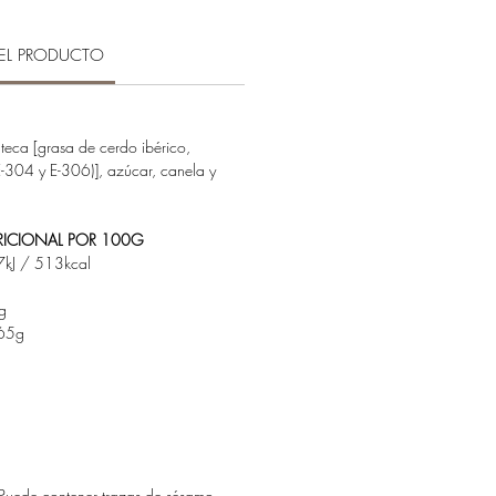
EL PRODUCTO
teca [grasa de cerdo ibérico,
E-304 y E-306)], azúcar, canela y
ICIONAL POR 100G
kJ / 513kcal
g
65g
g
Puede contener trazas de sésamo,