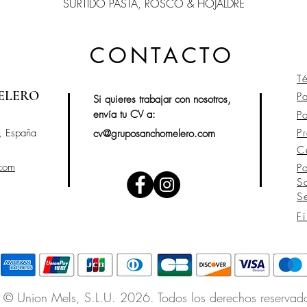
SURTIDO PASTA, ROSCO & HOJALDRE
CONTACTO
T
ELERO
P
Si quieres trabajar con nosotros,
envía tu CV a:
P
, España
P
cv@gruposanchomelero.com
C
.com
P
S
S
F
© Union Mels
, S.L.U. 2026. Todos los derechos reservad