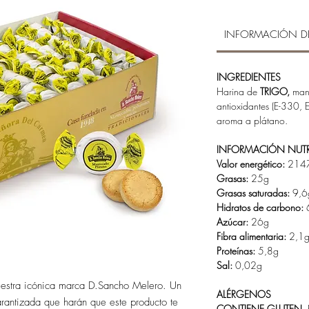
INFORMACIÓN D
INGREDIENTES
Harina de
TRIGO,
man
antioxidantes (E-330, 
aroma a plátano.
INFORMACIÓN NUTR
Valor energético:
2147
Grasas:
25g
Grasas saturadas:
9,6
Hidratos de carbono:
Azúcar:
26g
Fibra alimentaria:
2,1
Proteínas:
5,8g
Sal:
0,02g
estra icónica marca D.Sancho Melero. Un
ALÉRGENOS
arantizada que harán que este producto te
CONTIENE GLUTEN.