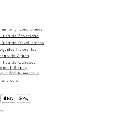
érminos y Condiciones
olítica de Privacidad
olítica de Devoluciones
reguntas
Frecuentes
entro de Ayuda
olítica de Calidad,
ostenibilidad y
eguridad Alimentaria
inanciación
os.