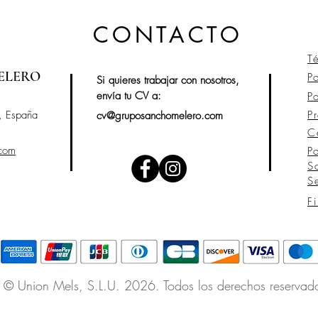
CONTACTO
T
ELERO
P
Si quieres trabajar con nosotros,
envía tu CV a:
P
, España
P
cv@gruposanchomelero.com
C
.com
P
S
S
F
© Union Mels
, S.L.U. 2026. Todos los derechos reservad