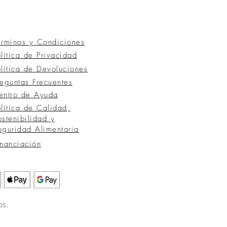
érminos y Condiciones
olítica de Privacidad
olítica de Devoluciones
reguntas
Frecuentes
entro de Ayuda
olítica de Calidad,
ostenibilidad y
eguridad Alimentaria
inanciación
os.