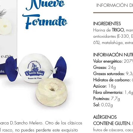
INFORMACIÓN D
INGREDIENTES
Harina de
TRIGO,
mant
antioxidantes (E-330, 
6%), matalahúga, extr
INFORMACIÓN NUTR
Valor energético:
2079
Grasas:
24g
Grasas saturadas:
9,3
Hidratos de carbono:
Azúcar:
18g
Fibra alimentaria:
1,4
Proteínas:
7,7g
Sal:
0,02g
ALÉRGENOS
marca D.Sancho Melero. Otro de los clásicos
CONTIENE GLUTEN.
frutos de cáscara, cac
l rosco, no puedes perderte este exquisito