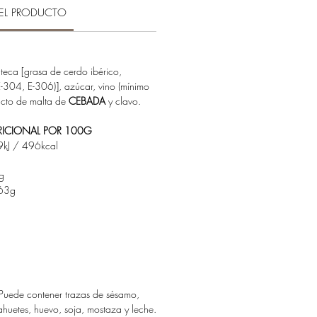
EL PRODUCTO
eca [grasa de cerdo ibérico,
E-304, E-306)], azúcar, vino (mínimo
acto de malta de
CEBADA
y clavo.
ICIONAL POR 100G
kJ / 496kcal
g
63g
g
Puede contener trazas de sésamo,
ahuetes, huevo, soja, mostaza y leche.