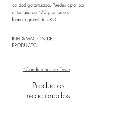
calidad garantizada. Puedes optar por
el tamaño de 450 gramos o el
formato granel de 5KG.
INFORMACIÓN DEL
PRODUCTO
INGREDIENTES
Harina de
TRIGO
, manteca [grasa de
*Condiciones de Envío
cerdo ibérico, antioxidantes (E-330, E-
304, E-306)], azúcar y
NUEZ
ESPAÑOLA
(mínimo 14%).
Productos
relacionados
INFORMACIÓN NUTRICIONAL POR
100G
Valor energético:
2231kJ / 534kcal
Grasas:
31g
Grasas saturadas:
9,1g
Hidratos de carbono:
55g
Azúcar:
19g