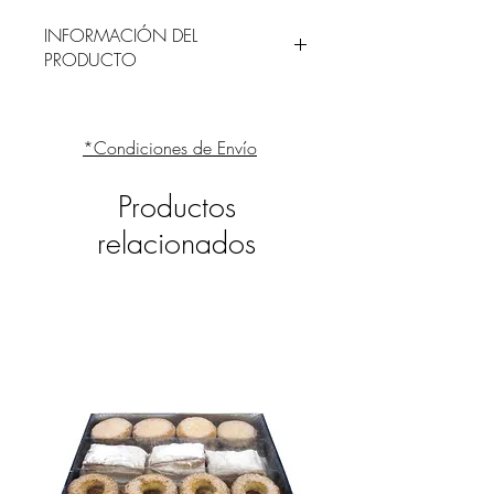
INFORMACIÓN DEL
PRODUCTO
INGREDIENTES
Harina de
TRIGO
, azúcar, manteca
*Condiciones de Envío
[grasa de cerdo ibérico, antioxidantes (E-
330, E-304 y E-306)], canela y clavo.
Productos
INFORMACIÓN NUTRICIONAL POR
relacionados
100G
Valor energético:
2050kJ / 489kcal
Grasas:
23g
Grasas saturadas:
8,7g
Hidratos de carbono:
65g
Azúcar:
26g
Fibra alimentaria:
1,6g
Proteínas:
5,5g
Sal:
<0,01g
ALÉRGENOS