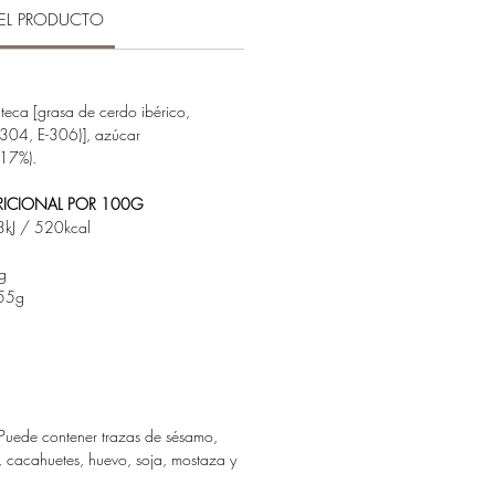
EL PRODUCTO
eca [grasa de cerdo ibérico,
-304, E-306)], azúcar
17%).
ICIONAL POR 100G
kJ / 520kcal
g
55g
g
ede contener trazas de sésamo,
a, cacahuetes, huevo, soja, mostaza y