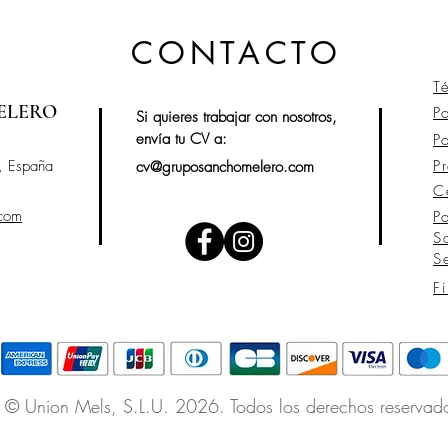
CONTACTO
T
ELERO
P
Si quieres trabajar con nosotros,
envía tu CV a:
P
, España
P
cv@gruposanchomelero.com
C
.com
P
S
S
F
© Union Mels
, S.L.U. 2026. Todos los derechos reservad