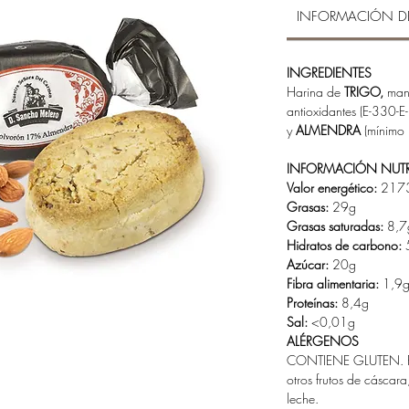
INFORMACIÓN D
INGREDIENTES
Harina de
TRIGO,
mant
antioxidantes (E-330-E
y
ALMENDRA
(mínimo 
INFORMACIÓN NUTR
Valor energético:
2173
Grasas:
29g
Grasas saturadas:
8,7
Hidratos de carbono:
Azúcar:
20g
Fibra alimentaria:
1,9
Proteínas:
8,4g
Sal:
<0,01g
ALÉRGENOS
CONTIENE GLUTEN. Pu
otros frutos de cáscar
leche.